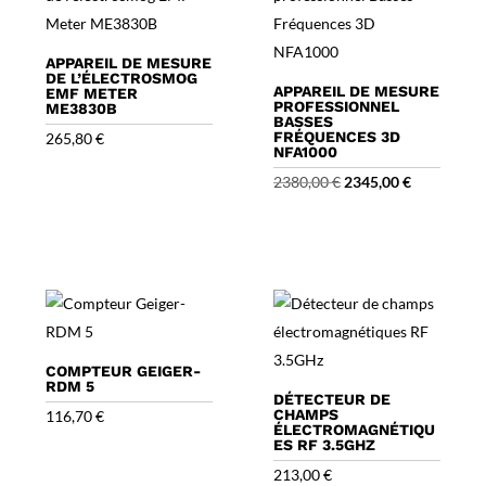
APPAREIL DE MESURE
DE L’ÉLECTROSMOG
APPAREIL DE MESURE
EMF METER
PROFESSIONNEL
ME3830B
BASSES
FRÉQUENCES 3D
265,80
€
NFA1000
Le
Le
2380,00
€
2345,00
€
prix
prix
initial
actuel
était :
est :
2380,00 €.
2345,00 €.
COMPTEUR GEIGER-
RDM 5
DÉTECTEUR DE
CHAMPS
116,70
€
ÉLECTROMAGNÉTIQU
ES RF 3.5GHZ
213,00
€