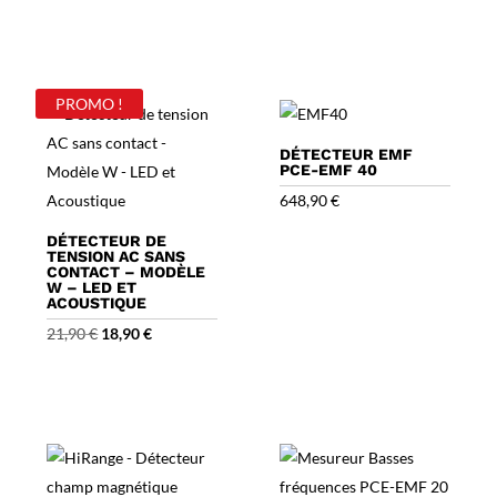
PROMO !
DÉTECTEUR EMF
PCE-EMF 40
648,90
€
DÉTECTEUR DE
TENSION AC SANS
CONTACT – MODÈLE
W – LED ET
ACOUSTIQUE
Le
Le
21,90
€
18,90
€
prix
prix
initial
actuel
était :
est :
21,90 €.
18,90 €.