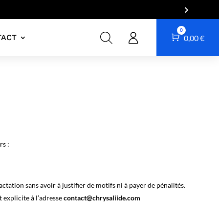
0
TACT
Panier
0,00
€
rs :
ation sans avoir à justifier de motifs ni à payer de pénalités.
 explicite à l’adresse
contact@chrysaliide.com