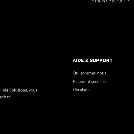
6 mois de garantie
AIDE & SUPPORT
Qui sommes-nous
Paiement sécurisé
Livraison
liide Solutions
,
vous
achat.