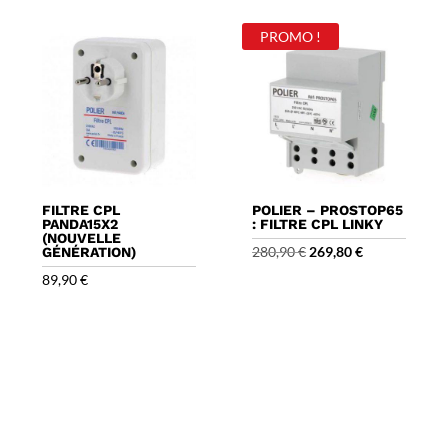
69,90 €.
59,90 €.
PROMO !
FILTRE CPL
POLIER – PROSTOP65
PANDA15X2
: FILTRE CPL LINKY
(NOUVELLE
Le
Le
280,90
€
269,80
€
GÉNÉRATION)
prix
prix
89,90
€
initial
actuel
était :
est :
280,90 €.
269,80 €.