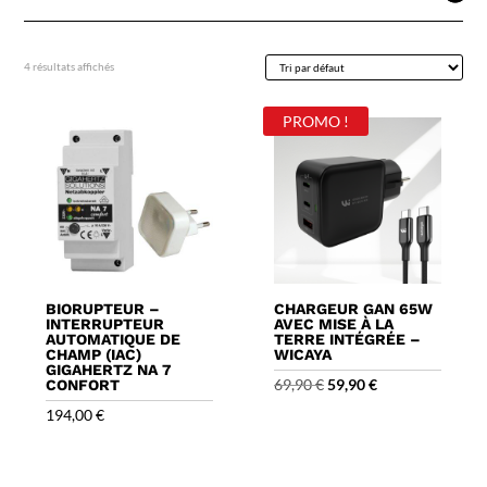
4 résultats affichés
PROMO !
BIORUPTEUR –
CHARGEUR GAN 65W
INTERRUPTEUR
AVEC MISE À LA
AUTOMATIQUE DE
TERRE INTÉGRÉE –
CHAMP (IAC)
WICAYA
GIGAHERTZ NA 7
Le
Le
69,90
€
59,90
€
CONFORT
prix
prix
194,00
€
initial
actuel
était :
est :